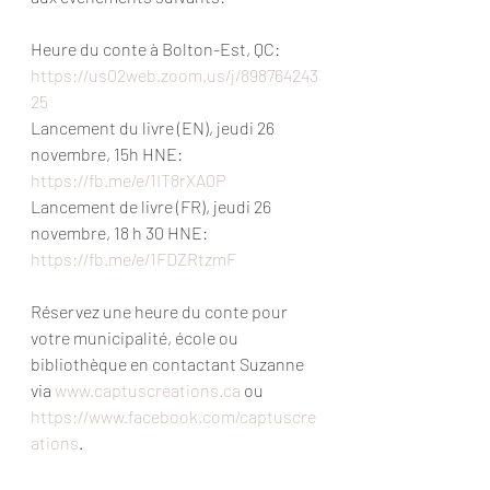
Heure du conte à Bolton-Est, QC: 
https://us02web.zoom.us/j/898764243
25
Lancement du livre (EN), jeudi 26 
novembre, 15h HNE: 
https://fb.me/e/1IT8rXA0P
Lancement de livre (FR), jeudi 26 
novembre, 18 h 30 HNE: 
https://fb.me/e/1FDZRtzmF
Réservez une heure du conte pour 
votre municipalité, école ou 
bibliothèque en contactant Suzanne 
via 
www.captuscreations.ca
 ou 
https://www.facebook.com/captuscre
ations
.